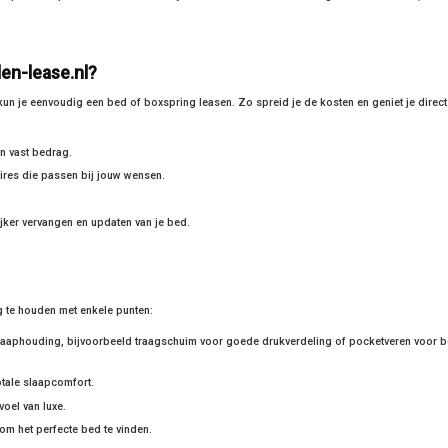
en-lease.nl?
un je eenvoudig een bed of boxspring leasen. Zo spreid je de kosten en geniet je direct
n vast bedrag.
ires die passen bij jouw wensen.
jker vervangen en updaten van je bed.
ng te houden met enkele punten:
slaaphouding, bijvoorbeeld traagschuim voor goede drukverdeling of pocketveren voor b
otale slaapcomfort.
voel van luxe.
m het perfecte bed te vinden.