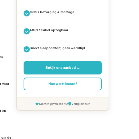
Gratis bezorging & montage
Altijd flexibel opzegbaar
Direct slaapcomfort, geen wachttijd
en
Bekijk ons aanbod →
Hoe werkt leasen?
r voor
Klanten geven ons 9,2
Veilig betalen
r en
ar om de