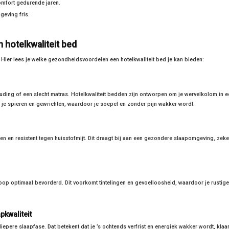
mfort gedurende jaren.
eving fris.
hotelkwaliteit bed
 Hier lees je welke gezondheidsvoordelen een hotelkwaliteit bed je kan bieden:
ding of een slecht matras. Hotelkwaliteit bedden zijn ontworpen om je wervelkolom in e
 in je spieren en gewrichten, waardoor je soepel en zonder pijn wakker wordt.
een en resistent tegen huisstofmijt. Dit draagt bij aan een gezondere slaapomgeving, zeke
oop optimaal bevorderd. Dit voorkomt tintelingen en gevoelloosheid, waardoor je rustige
pkwaliteit
diepere slaapfase. Dat betekent dat je ’s ochtends verfrist en energiek wakker wordt, kla