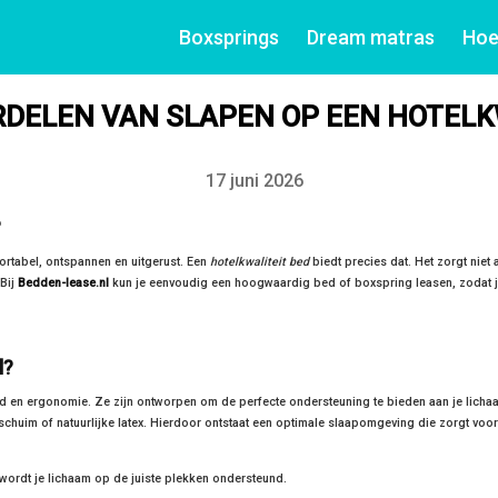
Boxsprings
Dream matras
Hoe
DELEN VAN SLAPEN OP EEN HOTELK
17 juni 2026
Datum
?
ortabel, ontspannen en uitgerust. Een
hotelkwaliteit bed
biedt precies dat. Het zorgt niet 
Bij
Bedden-lease.nl
kun je eenvoudig een hoogwaardig bed of boxspring leasen, zodat 
l?
 en ergonomie. Ze zijn ontworpen om de perfecte ondersteuning te bieden aan je lichaa
huim of natuurlijke latex. Hierdoor ontstaat een optimale slaapomgeving die zorgt voor 
rdt je lichaam op de juiste plekken ondersteund.