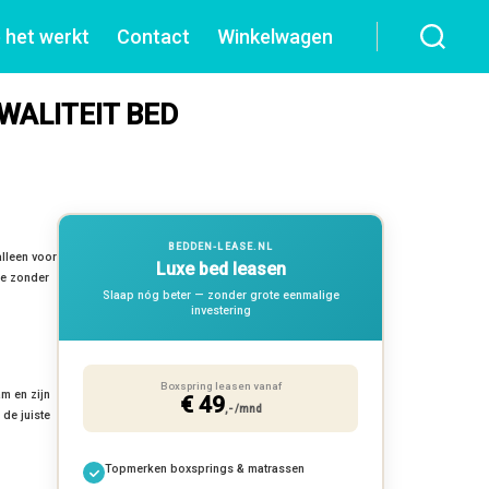
 het werkt
Contact
Winkelwagen
WALITEIT BED
BEDDEN-LEASE.NL
alleen voor
Luxe bed leasen
je zonder
Slaap nóg beter — zonder grote eenmalige
investering
Boxspring leasen vanaf
m en zijn
€ 49
,- /mnd
de juiste
Topmerken boxsprings & matrassen