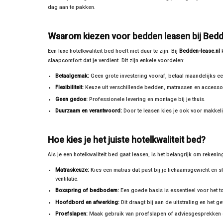
dag aan te pakken.
Waarom kiezen voor bedden leasen bij Bedd
Een luxe hotelkwaliteit bed hoeft niet duur te zijn. Bij
Bedden-lease.nl
k
slaapcomfort dat je verdient. Dit zijn enkele voordelen:
Betaalgemak:
Geen grote investering vooraf, betaal maandelijks ee
Flexibiliteit:
Keuze uit verschillende bedden, matrassen en accesso
Geen gedoe:
Professionele levering en montage bij je thuis.
Duurzaam en verantwoord:
Door te leasen kies je ook voor makkeli
Hoe kies je het juiste hotelkwaliteit bed?
Als je een hotelkwaliteit bed gaat leasen, is het belangrijk om rekeni
Matraskeuze:
Kies een matras dat past bij je lichaamsgewicht en 
ventilatie.
Boxspring of bedbodem:
Een goede basis is essentieel voor het t
Hoofdbord en afwerking:
Dit draagt bij aan de uitstraling en het ge
Proefslapen:
Maak gebruik van proefslapen of adviesgesprekken o