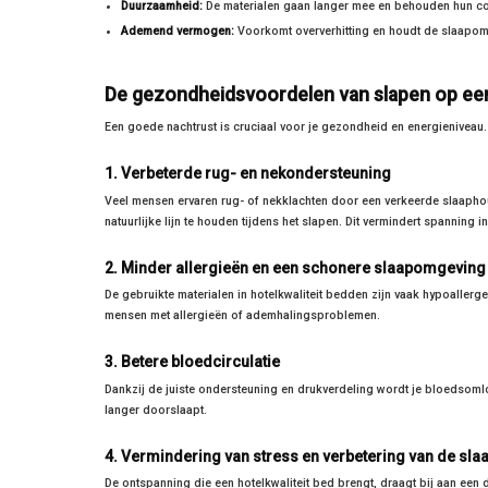
Duurzaamheid:
De materialen gaan langer mee en behouden hun co
Ademend vermogen:
Voorkomt oververhitting en houdt de slaapomg
De gezondheidsvoordelen van slapen op een 
Een goede nachtrust is cruciaal voor je gezondheid en energieniveau.
1. Verbeterde rug- en nekondersteuning
Veel mensen ervaren rug- of nekklachten door een verkeerde slaaphou
natuurlijke lijn te houden tijdens het slapen. Dit vermindert spanning
2. Minder allergieën en een schonere slaapomgeving
De gebruikte materialen in hotelkwaliteit bedden zijn vaak hypoallerg
mensen met allergieën of ademhalingsproblemen.
3. Betere bloedcirculatie
Dankzij de juiste ondersteuning en drukverdeling wordt je bloedsoml
langer doorslaapt.
4. Vermindering van stress en verbetering van de slaa
De ontspanning die een hotelkwaliteit bed brengt, draagt bij aan een 