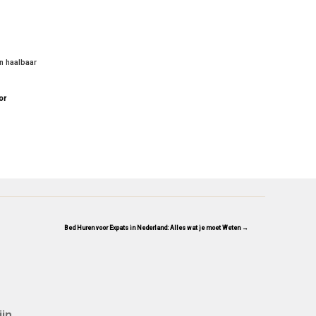
en haalbaar
or
Bed Huren voor Expats in Nederland: Alles wat je moet Weten →
ijn