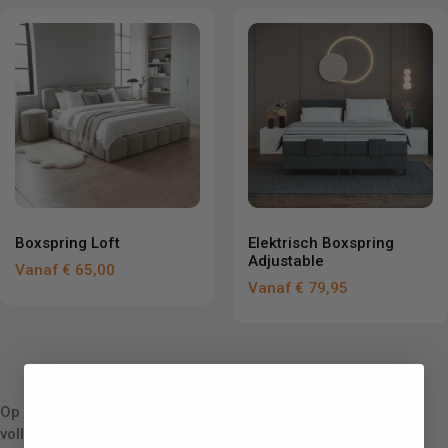
Boxspring Loft
Elektrisch Boxspring
Adjustable
Vanaf
€
65,00
Vanaf
€
79,95
Op zoek naar een nieuwe boxspring, maar wil je niet het
volledige bedrag in één keer betalen? Bij Bedden-lease.nl