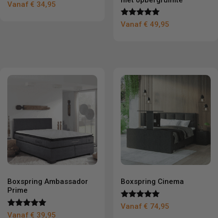
Vanaf
€
34,95
Gewaardeer
Vanaf
€
49,95
d
4.83
uit 5
Boxspring Ambassador
Boxspring Cinema
Prime
Gewaardeerd
Vanaf
€
74,95
5.00
Gewaardeer
Vanaf
€
39,95