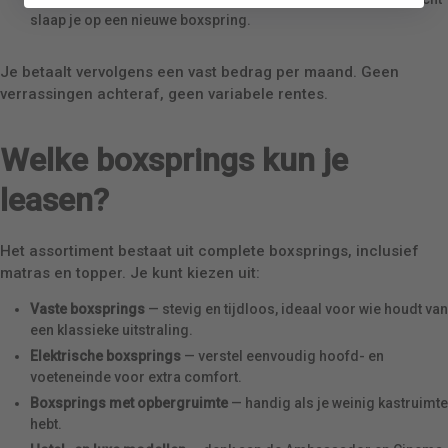
slaap je op een nieuwe boxspring.
Je betaalt vervolgens een vast bedrag per maand. Geen
verrassingen achteraf, geen variabele rentes.
Welke boxsprings kun je
leasen?
Het assortiment bestaat uit complete boxsprings, inclusief
matras en topper. Je kunt kiezen uit:
Vaste boxsprings
— stevig en tijdloos, ideaal voor wie houdt van
een klassieke uitstraling.
Elektrische boxsprings
— verstel eenvoudig hoofd- en
voeteneinde voor extra comfort.
Boxsprings met opbergruimte
— handig als je weinig kastruimte
hebt.