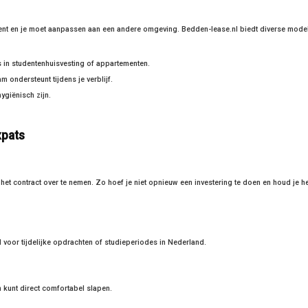
 bent en je moet aanpassen aan een andere omgeving. Bedden-lease.nl biedt diverse model
 in studentenhuisvesting of appartementen.
m ondersteunt tijdens je verblijf.
ygiënisch zijn.
xpats
 het contract over te nemen. Zo hoef je niet opnieuw een investering te doen en houd je h
l voor tijdelijke opdrachten of studieperiodes in Nederland.
n kunt direct comfortabel slapen.