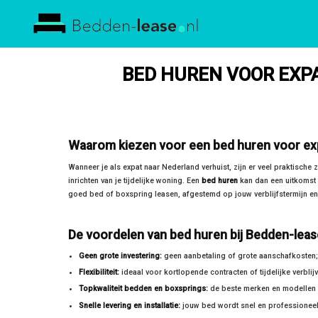
Bedden
Lease
BED HUREN VOOR EXPA
Waarom kiezen voor een bed huren voor exp
Wanneer je als expat naar Nederland verhuist, zijn er veel praktische
inrichten van je tijdelijke woning. Een
bed huren
kan dan een uitkomst b
goed bed of boxspring leasen, afgestemd op jouw verblijfstermijn en
De voordelen van bed huren bij Bedden-leas
Geen grote investering:
geen aanbetaling of grote aanschafkosten; 
Flexibiliteit:
ideaal voor kortlopende contracten of tijdelijke verblij
Topkwaliteit bedden en boxsprings:
de beste merken en modellen b
Snelle levering en installatie:
jouw bed wordt snel en professioneel 