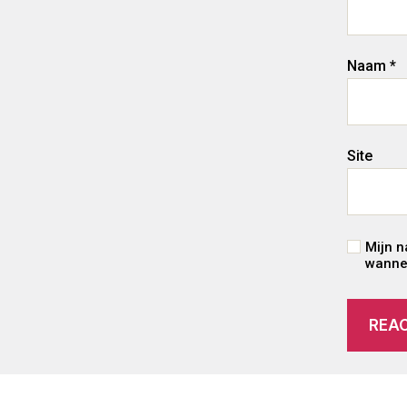
Naam
*
Site
Mijn n
wannee