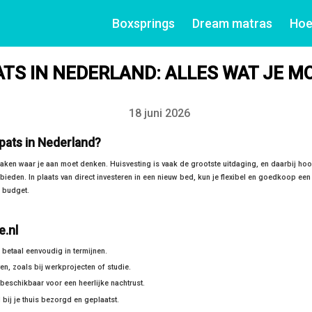
Boxsprings
Dream matras
Hoe
TS IN NEDERLAND: ALLES WAT JE M
18 juni 2026
Datum
ats in Nederland?
 zaken waar je aan moet denken. Huisvesting is vaak de grootste uitdaging, en daarbij hoo
ieden. In plaats van direct investeren in een nieuw bed, kun je flexibel en goedkoop een 
 budget.
e.nl
betaal eenvoudig in termijnen.
ven, zoals bij werkprojecten of studie.
eschikbaar voor een heerlijke nachtrust.
bij je thuis bezorgd en geplaatst.