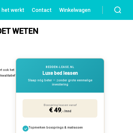
 het werkt
Contact
Winkelwagen
OET WETEN
BEDDEN-LEASE.NL
rt ook het
Luxe bed leasen
kwalitatief
Slaap nóg beter — zonder grote eenmalige
investering
Boxspring leasen vanaf
€ 49
,- /mnd
Topmerken boxsprings & matrassen