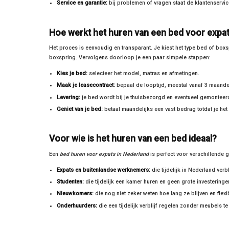
Service en garantie:
bij problemen of vragen staat de klantenservice 
Hoe werkt het huren van een bed voor expat
Het proces is eenvoudig en transparant. Je kiest het type bed of box
boxspring. Vervolgens doorloop je een paar simpele stappen:
Kies je bed:
selecteer het model, matras en afmetingen.
Maak je leasecontract:
bepaal de looptijd, meestal vanaf 3 maande
Levering:
je bed wordt bij je thuisbezorgd en eventueel gemonteer
Geniet van je bed:
betaal maandelijks een vast bedrag totdat je het
Voor wie is het huren van een bed ideaal?
Een
bed huren voor expats in Nederland
is perfect voor verschillende 
Expats en buitenlandse werknemers:
die tijdelijk in Nederland ver
Studenten:
die tijdelijk een kamer huren en geen grote investeringe
Nieuwkomers:
die nog niet zeker weten hoe lang ze blijven en flexib
Onderhuurders:
die een tijdelijk verblijf regelen zonder meubels t