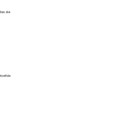
len die
etzelfde