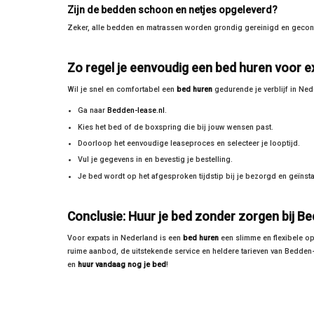
Zijn de bedden schoon en netjes opgeleverd?
Zeker, alle bedden en matrassen worden grondig gereinigd en gecont
Zo regel je eenvoudig een bed huren voor e
Wil je snel en comfortabel een
bed huren
gedurende je verblijf in Ne
Ga naar
Bedden-lease.nl
.
Kies het bed of de boxspring die bij jouw wensen past.
Doorloop het eenvoudige leaseproces en selecteer je looptijd.
Vul je gegevens in en bevestig je bestelling.
Je bed wordt op het afgesproken tijdstip bij je bezorgd en geïnsta
Conclusie: Huur je bed zonder zorgen bij Be
Voor expats in Nederland is een
bed huren
een slimme en flexibele o
ruime aanbod, de uitstekende service en heldere tarieven van Bedden-l
en
huur vandaag nog je bed
!