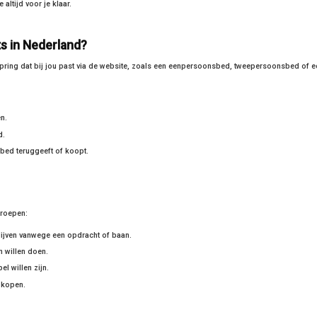
altijd voor je klaar.
s in Nederland?
spring dat bij jou past via de website, zoals een eenpersoonsbed, tweepersoonsbed of e
n.
d.
 bed teruggeeft of koopt.
groepen:
blijven vanwege een opdracht of baan.
n willen doen.
el willen zijn.
e kopen.