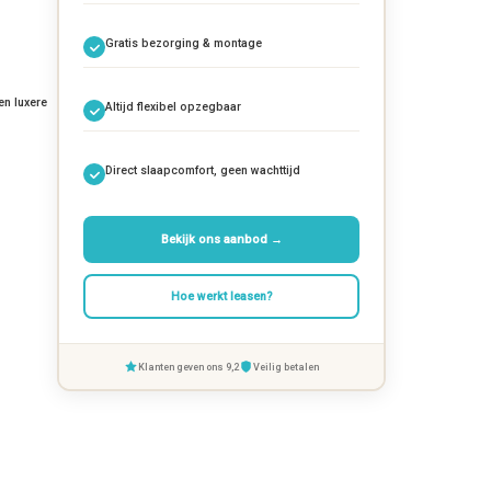
Gratis bezorging & montage
en luxere
Altijd flexibel opzegbaar
Direct slaapcomfort, geen wachttijd
Bekijk ons aanbod →
Hoe werkt leasen?
Klanten geven ons 9,2
Veilig betalen