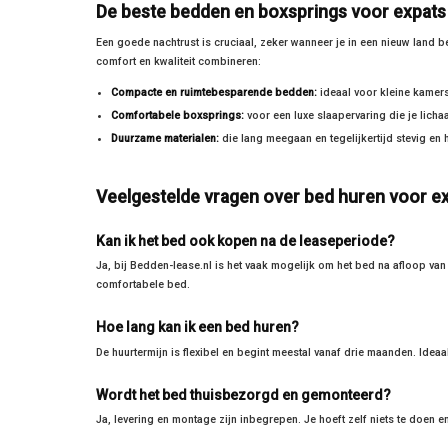
De beste bedden en boxsprings voor expats
Een goede nachtrust is cruciaal, zeker wanneer je in een nieuw land
comfort en kwaliteit combineren:
Compacte en ruimtebesparende bedden:
ideaal voor kleine kamers
Comfortabele boxsprings:
voor een luxe slaapervaring die je lichaa
Duurzame materialen:
die lang meegaan en tegelijkertijd stevig en h
Veelgestelde vragen over bed huren voor e
Kan ik het bed ook kopen na de leaseperiode?
Ja, bij Bedden-lease.nl is het vaak mogelijk om het bed na afloop van
comfortabele bed.
Hoe lang kan ik een bed huren?
De huurtermijn is flexibel en begint meestal vanaf drie maanden. Ideaa
Wordt het bed thuisbezorgd en gemonteerd?
Ja, levering en montage zijn inbegrepen. Je hoeft zelf niets te doen e