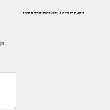
Boxspring Huren Eenvoudig Online: De Voordelen van Leasen →
ijn