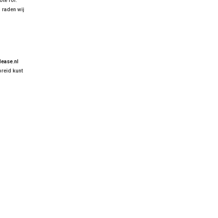
te rol.
 raden wij
ease.nl
preid kunt