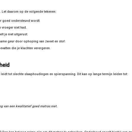
as. Let daarom op de volgende tekenen:
eer goed ondersteund wordt.
e vroeger niet had.
 je niet uitgerust.
name geur door ophoping van zweet en stof.
vatten die je klachten verergeren.
heid
leidt tot slechte slaaphoudingen en spierspanning. Dit kan op lange termijn leiden tot:
ng van een kwalitatief goed matras niet.