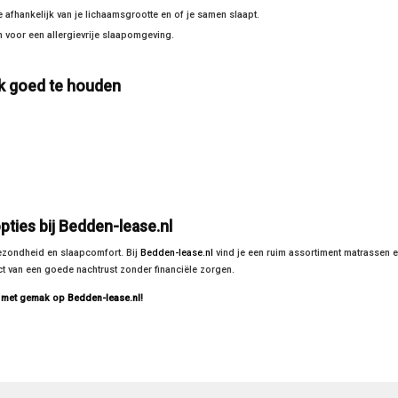
afhankelijk van je lichaamsgrootte en of je samen slaapt.
voor een allergievrije slaapomgeving.
jk goed te houden
pties bij Bedden-lease.nl
 gezondheid en slaapcomfort. Bij
Bedden-lease.nl
vind je een ruim assortiment matrassen 
ect van een goede nachtrust zonder financiële zorgen.
s met gemak op
Bedden-lease.nl
!