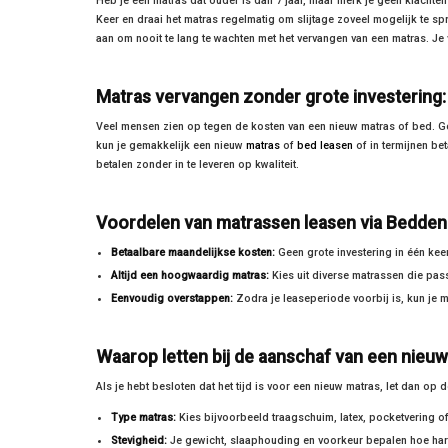
Heb je een matras dat ouder is dan 7 jaar, maar merk je geen klachten
Keer en draai het matras regelmatig om slijtage zoveel mogelijk te 
aan om nooit te lang te wachten met het vervangen van een matras. Je 
Matras vervangen zonder grote investering: 
Veel mensen zien op tegen de kosten van een nieuw matras of bed. Ge
kun je gemakkelijk een nieuw
matras
of
bed leasen
of in termijnen bet
betalen zonder in te leveren op kwaliteit.
Voordelen van matrassen leasen via Bedden-
Betaalbare maandelijkse kosten:
Geen grote investering in één kee
Altijd een hoogwaardig matras:
Kies uit diverse matrassen die pas
Eenvoudig overstappen:
Zodra je leaseperiode voorbij is, kun je 
Waarop letten bij de aanschaf van een nieu
Als je hebt besloten dat het tijd is voor een nieuw matras, let dan op 
Type matras:
Kies bijvoorbeeld traagschuim, latex, pocketvering of
Stevigheid:
Je gewicht, slaaphouding en voorkeur bepalen hoe hard