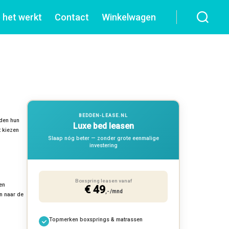
 het werkt
Contact
Winkelwagen
BEDDEN-LEASE.NL
uden hun
Luxe bed leasen
t kiezen
Slaap nóg beter — zonder grote eenmalige
investering
Boxspring leasen vanaf
 en
€ 49
,- /mnd
n naar de
Topmerken boxsprings & matrassen