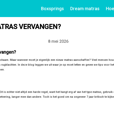
Boxsprings
Dream matras
Hoe
ATRAS VERVANGEN?
8 mei 2026
Datum
ervangen?
 lichaam. Maar wanneer moet je eigenlijk een nieuw matras aanschaffen? Veel mensen ho
s rugklachten. In deze blog leggen we uit waar je op moet letten en geven we tips voor he
nen.
t is echter niet altijd een harde regel, want het hangt erg af van het type matras, gebruik
ering, langer mee dan andere. Toch is het goed om na ongeveer 7 jaar kritisch te kijke