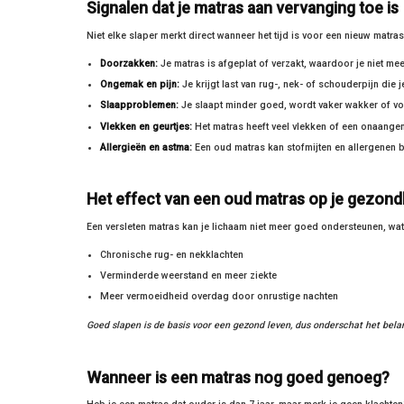
Signalen dat je matras aan vervanging toe is
Niet elke slaper merkt direct wanneer het tijd is voor een nieuw matr
Doorzakken:
Je matras is afgeplat of verzakt, waardoor je niet m
Ongemak en pijn:
Je krijgt last van rug-, nek- of schouderpijn die j
Slaapproblemen:
Je slaapt minder goed, wordt vaker wakker of voelt
Vlekken en geurtjes:
Het matras heeft veel vlekken of een onaange
Allergieën en astma:
Een oud matras kan stofmijten en allergenen be
Het effect van een oud matras op je gezond
Een versleten matras kan je lichaam niet meer goed ondersteunen, wat 
Chronische rug- en nekklachten
Verminderde weerstand en meer ziekte
Meer vermoeidheid overdag door onrustige nachten
Goed slapen is de basis voor een gezond leven, dus onderschat het bela
Wanneer is een matras nog goed genoeg?