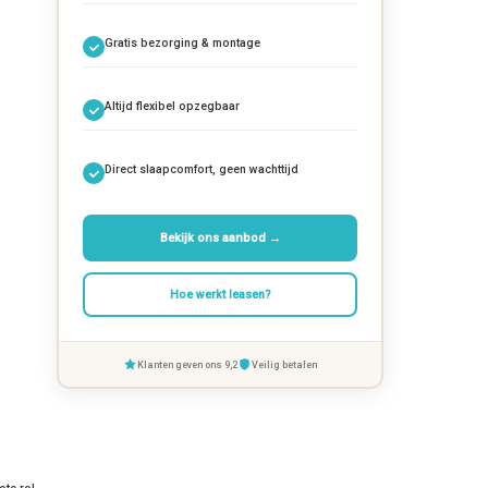
Gratis bezorging & montage
Altijd flexibel opzegbaar
Direct slaapcomfort, geen wachttijd
Bekijk ons aanbod →
Hoe werkt leasen?
Klanten geven ons 9,2
Veilig betalen