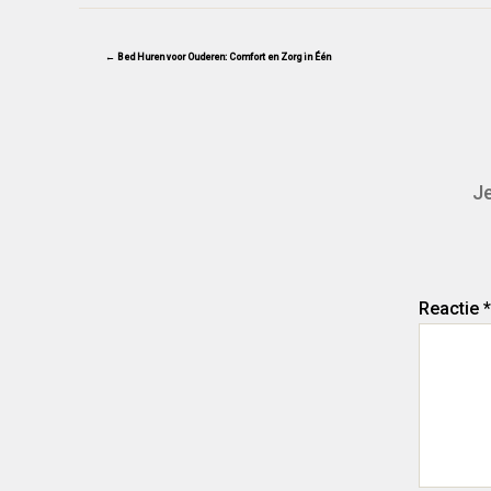
← Bed Huren voor Ouderen: Comfort en Zorg in Één
Je
Reactie
*