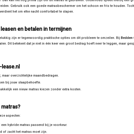
? Dan kan het nog prima zijn om dit matras te gebruiken. Onderhoud speelt hierbij een gro
spreiden. Gebruik ook een goede matrasbeschermer om het schoon en fris te houden. Toch
verdient het om elke nacht comfortabel te slapen.
leasen en betalen in termijnen
lukkig zijn er tegenwoordig praktische opties om dit probleem te omzeilen. Bij
Bedden-l
alen. Dit betekent dat je niet in één keer een groot bedrag hoeft neer te leggen, maar ges
lease.nl
r, maar overzichtelijke maandbedragen.
sen bij jouw slaapbehoefte.
makkelijk een nieuw matras kiezen zonder extra kosten.
w matras?
deze aspecten:
 een hybride matras passend bij je voorkeur.
 of zacht het matras moet zijn.