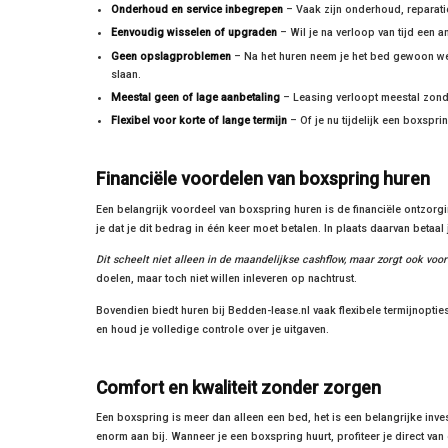
Onderhoud en service inbegrepen
– Vaak zijn onderhoud, reparatie
Eenvoudig wisselen of upgraden
– Wil je na verloop van tijd een 
Geen opslagproblemen
– Na het huren neem je het bed gewoon weer
slaan.
Meestal geen of lage aanbetaling
– Leasing verloopt meestal zonder
Flexibel voor korte of lange termijn
– Of je nu tijdelijk een boxspri
Financiële voordelen van boxspring huren
Een belangrijk voordeel van boxspring huren is de financiële ontzor
je dat je dit bedrag in één keer moet betalen. In plaats daarvan betaa
Dit scheelt niet alleen in de maandelijkse cashflow, maar zorgt ook voor 
doelen, maar toch niet willen inleveren op nachtrust.
Bovendien biedt huren bij Bedden-lease.nl vaak flexibele termijnopties 
en houd je volledige controle over je uitgaven.
Comfort en kwaliteit zonder zorgen
Een boxspring is meer dan alleen een bed, het is een belangrijke inve
enorm aan bij. Wanneer je een boxspring huurt, profiteer je direct va