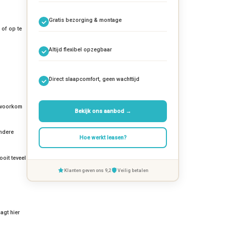
Gratis bezorging & montage
 of op te
Altijd flexibel opzegbaar
Direct slaapcomfort, geen wachttijd
n voorkom
Bekijk ons aanbod →
andere
Hoe werkt leasen?
ooit teveel
Klanten geven ons 9,2
Veilig betalen
agt hier