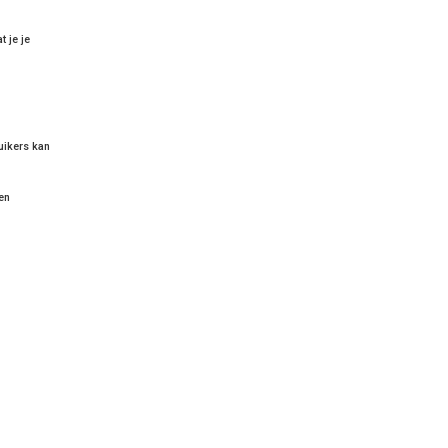
 je je
uikers kan
en