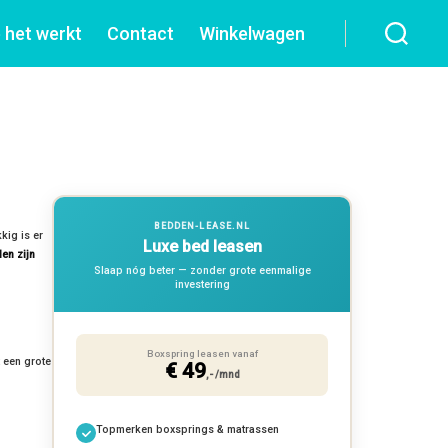
 het werkt
Contact
Winkelwagen
BEDDEN-LEASE.NL
kig is er
Luxe bed leasen
en zijn
Slaap nóg beter — zonder grote eenmalige
investering
Boxspring leasen vanaf
 een grote
€ 49
,- /mnd
Topmerken boxsprings & matrassen