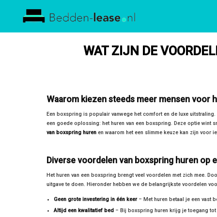
Bedden
Lease
WAT ZIJN DE VOORDE
Waarom kiezen steeds meer mensen voor he
Een boxspring is populair vanwege het comfort en de luxe uitstraling
een goede oplossing: het huren van een boxspring. Deze optie wint sne
van boxspring huren
en waarom het een slimme keuze kan zijn voor ie
Diverse voordelen van boxspring huren op ee
Het huren van een boxspring brengt veel voordelen met zich mee. Door
uitgave te doen. Hieronder hebben we de belangrijkste voordelen voor 
Geen grote investering in één keer
– Met huren betaal je een vast b
Altijd een kwalitatief bed
– Bij boxspring huren krijg je toegang t