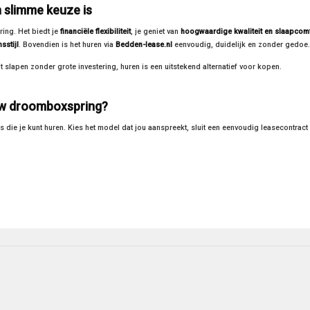
 slimme keuze is
ring. Het biedt je
financiële flexibiliteit
, je geniet van
hoogwaardige kwaliteit en slaapcom
sstijl
. Bovendien is het huren via
Bedden-lease.nl
eenvoudig, duidelijk en zonder gedoe.
lt slapen zonder grote investering, huren is een uitstekend alternatief voor kopen.
ouw droomboxspring?
die je kunt huren. Kies het model dat jou aanspreekt, sluit een eenvoudig leasecontract 