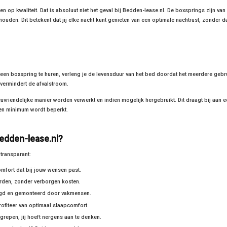
op kwaliteit. Dat is absoluut niet het geval bij Bedden-lease.nl. De boxsprings zijn van
n. Dit betekent dat jij elke nacht kunt genieten van een optimale nachtrust, zonder dat
 een boxspring te huren, verleng je de levensduur van het bed doordat het meerdere gebr
ermindert de afvalstroom.
vriendelijke manier worden verwerkt en indien mogelijk hergebruikt. Dit draagt bij aan e
een minimum wordt beperkt.
Bedden-lease.nl?
transparant:
mfort dat bij jouw wensen past.
arden, zonder verborgen kosten.
orgd en gemonteerd door vakmensen.
ofiteer van optimaal slaapcomfort.
grepen, jij hoeft nergens aan te denken.