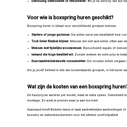
Eenvoudig omwisselen of retourneren:
Wil je na verloop van tijd 
Voor wie is boxspring huren geschikt?
Boxspring huren is ideaal voor verschillende groepen mensen:
Starters of jonge gezinnen:
Die willen eerst een kwalitatief bed zon
Toch liever flexibel blijven:
Mensen die niet vast willen zitten aan 
Mensen met tijdelijke woonwensen:
Bijvoorbeeld expats of mensen d
Iemand die hoge kwaliteit wil:
Zonder meteen de volle prijs te betal
Duurzaamheidsbewuste consumenten:
Die circulair willen omgaan
Als jij jezelf herkent in één van bovenstaande groepen, is het huren va
Wat zijn de kosten van een boxspring huren
De huurprijzen variëren per model, maat en extra opties. Gemiddeld k
montage. Zo weet je precies waar je aan toe bent.
Daarnaast biedt Bedden-lease.nl vaak aantrekkelijke aanbiedingen of k
kussens en matrasbeschermers voor het ultieme comfortpakket.