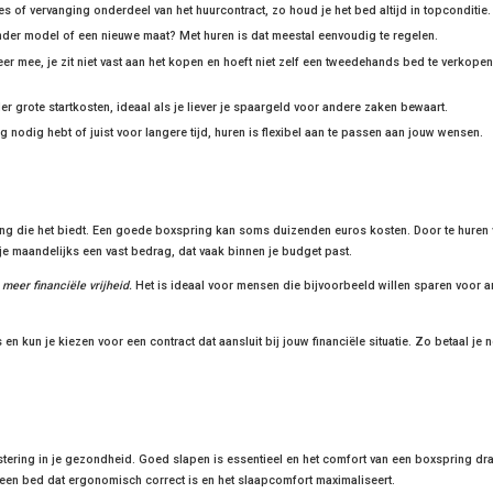
s of vervanging onderdeel van het huurcontract, zo houd je het bed altijd in topconditie.
ander model of een nieuwe maat? Met huren is dat meestal eenvoudig te regelen.
 mee, je zit niet vast aan het kopen en hoeft niet zelf een tweedehands bed te verkopen
 grote startkosten, ideaal als je liever je spaargeld voor andere zaken bewaart.
ng nodig hebt of juist voor langere tijd, huren is flexibel aan te passen aan jouw wensen.
ging die het biedt. Een goede boxspring kan soms duizenden euros kosten. Door te hure
l je maandelijks een vast bedrag, dat vaak binnen je budget past.
meer financiële vrijheid.
Het is ideaal voor mensen die bijvoorbeeld willen sparen voor 
en kun je kiezen voor een contract dat aansluit bij jouw financiële situatie. Zo betaal je n
stering in je gezondheid. Goed slapen is essentieel en het comfort van een boxspring dra
n een bed dat ergonomisch correct is en het slaapcomfort maximaliseert.