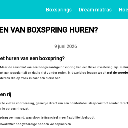
Boxsprings
Dream matras
Hoe
LEN VAN BOXSPRING HUREN?
9 juni 2026
Datum
t huren van een boxspring?
. Maar de aanschaf van een hoogwaardige boxspring kan een flinke investering zijn. Geluk
l aan populariteit en dat is niet zonder reden. In deze blog leggen we uit
wat de voordel
dereen die op zoek is naar een nieuw bed.
n rij
 te kiezen voor leasing, geniet je direct van een comfortabel slaapcomfort zonder direct
je op een rij gezet:
edrag per maand, waardoor je financieel meer flexibiliteit behoudt.
ot kwalitatief hoogwaardige bedden van topmerken.