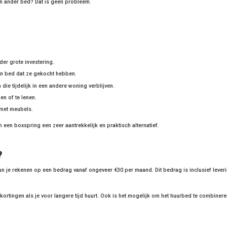
een ander bed? Dat is geen probleem.
der grote investering.
een bed dat ze gekocht hebben.
ie tijdelijk in een andere woning verblijven.
en of te lenen.
 met meubels.
n een boxspring een zeer aantrekkelijk en praktisch alternatief.
?
un je rekenen op een bedrag vanaf ongeveer €30 per maand. Dit bedrag is inclusief lever
ortingen als je voor langere tijd huurt. Ook is het mogelijk om het huurbed te combiner