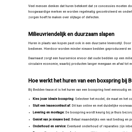
Veel mensen denken dat huren betekent dat ze concessies moeten doen 
hoogwaardige merken en worden regelmatig gecontroleerd en onderhoude
zorgen hoeft te maken over slijtage of defecten.
Milieuvriendelijk en duurzaam slapen
Huren in plaats van kopen past ook in een duurzame levensstijl. Door
bedienen. Hierdoor worden minder nieuwe bedden geproduceerd en v
Daarnaast zorgt een huurservice ervoor dat oude bedden op een milieu
circulaire economie, waarbij producten langer meegaan en afval tot 
Hoe werkt het huren van een boxspring bij 
Bij Bedden-lease.nl is het huren van een boxspring heel eenvoudig en 
Kies jouw ideale boxspring:
Selecteer het model, de maat en het co
Sluit een leasecontract af:
Dit kan online en met duidelijke voorwa
Levering en montage:
De boxspring wordt keurig bij je thuis bez
Geniet van je nieuwe bed:
Betaal maandelijks een vast bedrag en pr
Onderhoud en service:
Eventueel onderhoud of reparaties zijn inbe