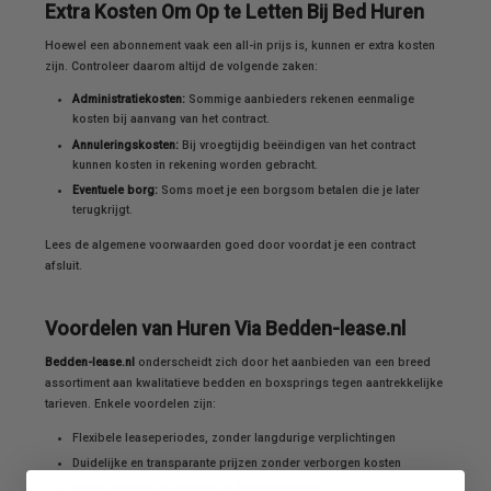
Extra Kosten Om Op te Letten Bij Bed Huren
Hoewel een abonnement vaak een all-in prijs is, kunnen er extra kosten
zijn. Controleer daarom altijd de volgende zaken:
Administratiekosten:
Sommige aanbieders rekenen eenmalige
kosten bij aanvang van het contract.
Annuleringskosten:
Bij vroegtijdig beëindigen van het contract
kunnen kosten in rekening worden gebracht.
Eventuele borg:
Soms moet je een borgsom betalen die je later
terugkrijgt.
Lees de algemene voorwaarden goed door voordat je een contract
afsluit.
Voordelen van Huren Via Bedden-lease.nl
Bedden-lease.nl
onderscheidt zich door het aanbieden van een breed
assortiment aan kwalitatieve bedden en boxsprings tegen aantrekkelijke
tarieven. Enkele voordelen zijn:
Flexibele leaseperiodes, zonder langdurige verplichtingen
Duidelijke en transparante prijzen zonder verborgen kosten
Gratis levering en montage in heel Nederland