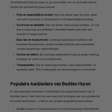
verschillende factoren waar je op moet letten om zo de beste deal te
vinden die aansluit bij jouw wensen:
Prijs en maandelijkse kosten:
Kijk niet alleen naar de prijs, maar
ook wat er precies is inbegrepen in het maandelijkse bedrag.
Soort bed en kwaliteit:
Zijn het alleen eenvoudige bedden, of ook
luxe boxsprings beschikbaar? Kwaliteit maakt natuurlijk veel
verschil in slaapcomfort.
Duur van de huurperiode:
Sommige aanbieders hanteren een
minimale huurperiode, andere bieden flexibele abonnementen
zonder langdurige verplichtingen.
Service en extra’s:
Bij sommige aanbieders krijg je gratis levering,
montage en zelfs een proefperiode.
Transparantie:
Zijn er verborgen kosten zoals administratie- of
opstartkosten? Dit is belangrijk om verrassingen te voorkomen.
Populaire Aanbieders van Bedden Huren
Er zijn meerdere bedrijven in Nederland die gespecialiseerd zijn in
bedden huren. Het loont om een overzicht te krijgen van de populairste
en beste aanbieders, zodat je een goede vergelijking kunt maken:
Bedden-lease.nl
: Gespecialiseerd in luxe boxsprings met flexibele