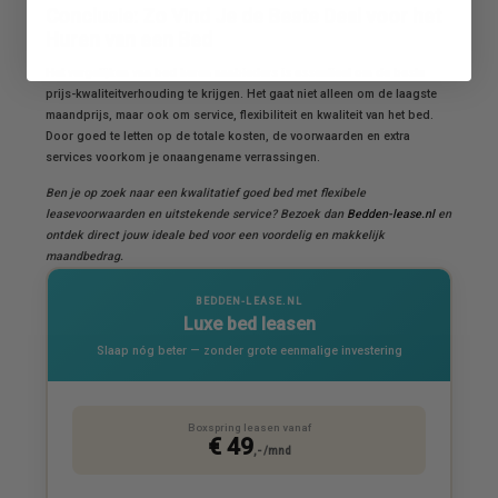
Conclusie: Zo Vind Je de Beste Deal voor het
Huren van een Bed
Het vergelijken van bed huren aanbieders is essentieel om de beste
prijs-kwaliteitverhouding te krijgen. Het gaat niet alleen om de laagste
maandprijs, maar ook om service, flexibiliteit en kwaliteit van het bed.
Door goed te letten op de totale kosten, de voorwaarden en extra
services voorkom je onaangename verrassingen.
Ben je op zoek naar een kwalitatief goed bed met flexibele
leasevoorwaarden en uitstekende service? Bezoek dan
Bedden-lease.nl
en
ontdek direct jouw ideale bed voor een voordelig en makkelijk
maandbedrag.
BEDDEN-LEASE.NL
Luxe bed leasen
Slaap nóg beter — zonder grote eenmalige investering
Boxspring leasen vanaf
€ 49
,- /mnd