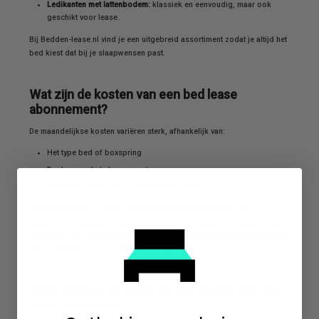
Ledikanten met lattenbodem:
klassiek en eenvoudig, maar ook
geschikt voor lease.
Bij Bedden-lease.nl vind je een uitgebreid assortiment zodat je altijd het
bed kiest dat bij je slaapwensen past.
Wat zijn de kosten van een bed lease
abonnement?
De maandelijkse kosten variëren sterk, afhankelijk van:
Het type bed of boxspring
De duur van het abonnement
Eventuele extra’s zoals onderhoud en service
Gemiddeld kun je denken aan bedragen tussen de €30 en €70 per
maand. Dit is inclusief levering en montage, en soms ook inclusief extra
garanties. Een duidelijk voordeel is dat je deze kosten kunt plannen in je
maandbudget zonder onverwachte uitgaven.
Waar moet je op letten bij het kiezen van een
lease aanbieder?