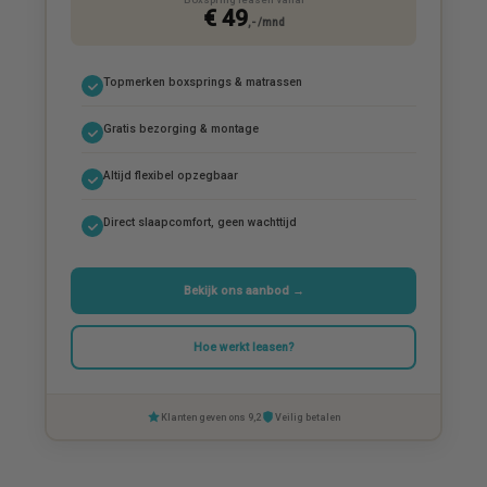
€ 49
,- /mnd
Topmerken boxsprings & matrassen
Gratis bezorging & montage
Altijd flexibel opzegbaar
Direct slaapcomfort, geen wachttijd
Bekijk ons aanbod →
Hoe werkt leasen?
Klanten geven ons 9,2
Veilig betalen