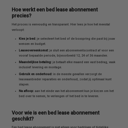
Hoe werkt een bed lease abonnement
precies?
Het proces is eenvoudig en transparant. Hier lees je hoe het meestal
verloopt:
Kies je bed:
je selecteert het bed of de boxspring die past bij jouw
wensen en budget.
Leaseovereenkomst:
je sluit een abonnementscontract af voor een
vooraf bepaalde periode, bijvoorbeeld 12, 24 of 36 maanden.
Maandelijkse betaling:
je betaalt elke maand een vast bedrag, vaak
inclusief levering en montage.
Gebruik en onderhoud:
in de meeste gevallen verzorgt de
leaseaanbieder reparaties en onderhoud, zodat jij optimaal kunt
slapen.
Na afloop:
aan het einde van het abonnement kun je kiezen om het
bed over te nemen, te verlengen of het bed in te leveren.
Voor wie is een bed lease abonnement
geschikt?
Een bed lease abonnement is niet alleen voor bedrijven of tijdelijke