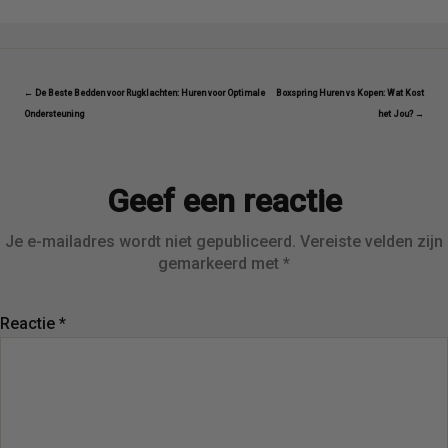
← De Beste Bedden voor Rugklachten: Huren voor Optimale
Boxspring Huren vs Kopen: Wat Kost
Ondersteuning
het Jou? →
Geef een reactie
Je e-mailadres wordt niet gepubliceerd.
Vereiste velden zijn
gemarkeerd met
*
Reactie
*